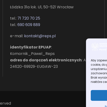
Łódzka 31a lok. U1, 50-521 Wrocław
tel.:
71 720 70 25
tel.:
690 609 889
e-mail:
kontakt@reps.pl
identyfikator EPUAP
:
Komornik_Pawel_Reps
adres do doręczeń elektronicznych
: AE:PL-
Aby zapewni
cookie, do
24620-69929-EUGAW-23
urządzeniu
zachowanie
Brak wyraż
niektóre ce
served
P