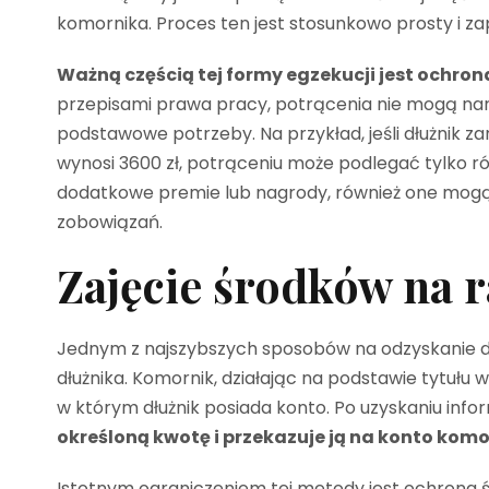
komornika. Proces ten jest stosunkowo prosty i za
Ważną częścią tej formy egzekucji jest ochr
przepisami prawa pracy, potrącenia nie mogą naru
podstawowe potrzeby. Na przykład, jeśli dłużnik z
wynosi 3600 zł, potrąceniu może podlegać tylko ró
dodatkowe premie lub nagrody, również one mogą 
zobowiązań.
Zajęcie środków na
Jednym z najszybszych sposobów na odzyskanie d
dłużnika. Komornik, działając na podstawie tytułu
w którym dłużnik posiada konto. Po uzyskaniu inf
określoną kwotę i przekazuje ją na konto komo
Istotnym ograniczeniem tej metody jest ochrona ś