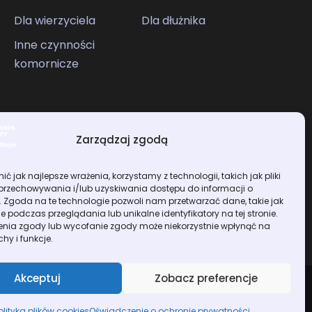
Dla wierzyciela
Dla dłużnika
Inne czynności
komornicze
Zarządzaj zgodą
ć jak najlepsze wrażenia, korzystamy z technologii, takich jak pliki
 przechowywania i/lub uzyskiwania dostępu do informacji o
. Zgoda na te technologie pozwoli nam przetwarzać dane, takie jak
 podczas przeglądania lub unikalne identyfikatory na tej stronie.
enia zgody lub wycofanie zgody może niekorzystnie wpłynąć na
chy i funkcje.
Akceptuj
Zobacz preferencje
polityka prywatności
RODO
autor: Bizzit.pl
olityka plików cookies
Oświadczenie o ochronie prywatności