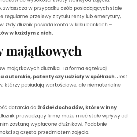
, zwłaszcza w przypadku osób posiadających stałe
je regularne przelewy z tytułu renty lub emerytury,
. Gdy dłużnik posiada konta w kilku bankach –
ków w każdym z nich.
aw majątkowych
aw majątkowych dłużnika. Ta forma egzekucji
a autorskie, patenty czy udziały w spółkach.
Jest
 którzy posiadają wartościowe, ale niematerialne
ość dotarcia do
źródeł dochodów, które w inny
 dłużnik prowadzący firmę może mieć stałe wpływy od
anim zostaną wypłacone dłużnikowi. Podobnie
ości są często przedmiotem zajęcia.