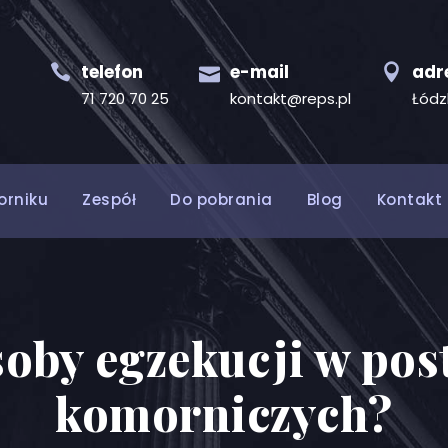
telefon
e-mail
adr
71 720 70 25
kontakt@reps.pl
Łódz
orniku
Zespół
Do pobrania
Blog
Kontakt
osoby egzekucji w po
komorniczych?