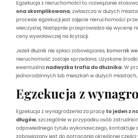
Egzekucja z nieruchomości to rozwiązanie stosow
ona skomplikowana
, zwłaszcza w dużych miasta
procesie egzekucji jest zajęcie nieruchomości prze
wieczystej. Następnie przeprowadza się wycenę n
ceny wywoławczej na licytacji.
Jeżeli dłużnik nie spłaci zobowiązania,
komornik we
nieruchomość zostaje sprzedana. Uzyskane środki 
ewentualna
nadwyżka trafia do dłużnika.
W pra
jednorodzinnych lub mieszkań w dużych miastach,
Egzekucja z wynagro
Egzekucja z wynagrodzenia za pracę
to jeden z 
długów
, szczególnie w przypadku osób zatrudni
odpowiedniego tytułu wykonawczego, kontaktuje 
zobowiązany jest do potrącania określonej części