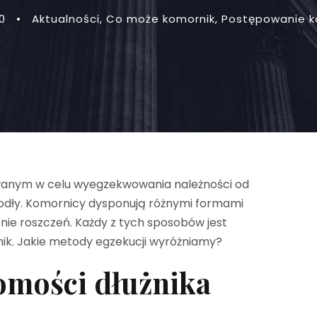
0
•
Aktualności
,
Co może komornik
,
Postępowanie k
wanym w celu wyegzekwowania należności od
iodły. Komornicy dysponują różnymi formami
nie roszczeń. Każdy z tych sposobów jest
nik. Jakie metody egzekucji wyróżniamy?
omości dłużnika