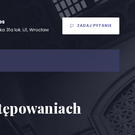
es
ZADAJ PYTANIE
ka 31a lok. U1, Wrocław
stępowaniach