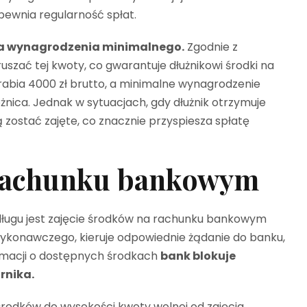
pewnia regularność spłat.
ona wynagrodzenia minimalnego.
Zgodnie z
szać tej kwoty, co gwarantuje dłużnikowi środki na
arabia 4000 zł brutto, a minimalne wynagrodzenie
żnica. Jednak w sytuacjach, gdy dłużnik otrzymuje
zostać zajęte, co znacznie przyspiesza spłatę
 rachunku bankowym
ługu jest zajęcie środków na rachunku bankowym
 wykonawczego, kieruje odpowiednie żądanie do banku,
ormacji o dostępnych środkach
bank blokuje
rnika.
rodków do wysokości kwoty wolnej od zajęcia.