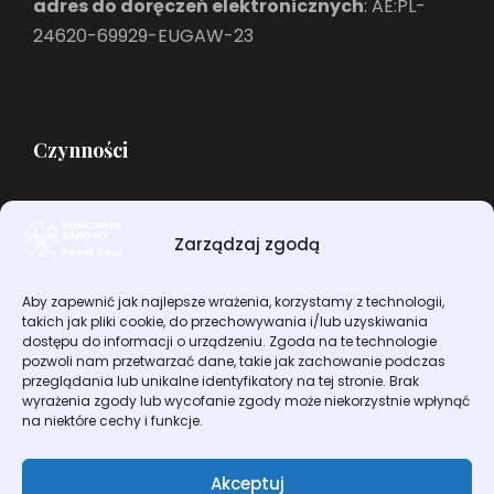
adres do doręczeń elektronicznych
: AE:PL-
24620-69929-EUGAW-23
Czynności
Dla wierzyciela
Zarządzaj zgodą
Dla dłużnika
Inne czynności komornicze
Aby zapewnić jak najlepsze wrażenia, korzystamy z technologii,
takich jak pliki cookie, do przechowywania i/lub uzyskiwania
dostępu do informacji o urządzeniu. Zgoda na te technologie
pozwoli nam przetwarzać dane, takie jak zachowanie podczas
przeglądania lub unikalne identyfikatory na tej stronie. Brak
wyrażenia zgody lub wycofanie zgody może niekorzystnie wpłynąć
na niektóre cechy i funkcje.
Copyright 2025 Komornik Paweł Reps, All Right
Akceptuj